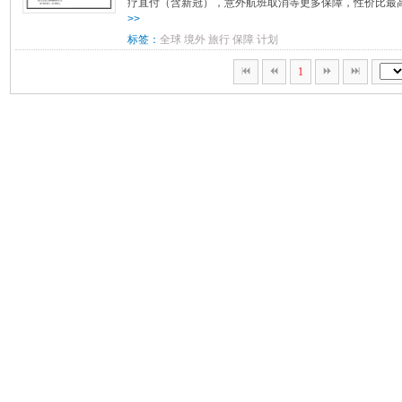
疗直付（含新冠），意外航班取消等更多保障，性价比最高的
>>
标签：
全球
境外
旅行
保障
计划
1